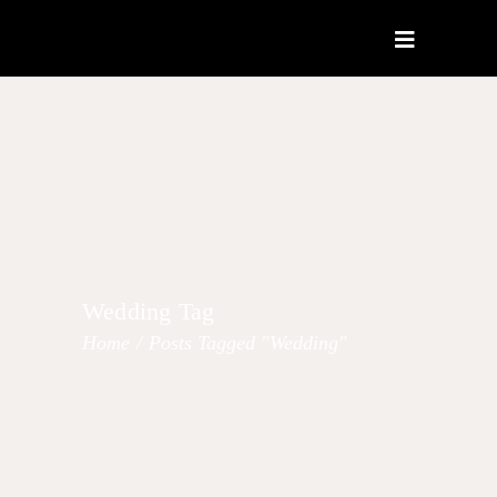
Wedding Tag
Home
/
Posts Tagged "wedding"