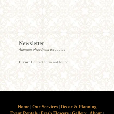
Newsletter
Alienum phaedrum torquatos
Error:
Contact form not found.
Home
Our Services
Decor & Planning
|
|
|
|
Event Rentals
Fresh Flowers
Gallery
About
|
|
|
|