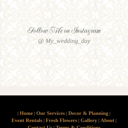
Follow Me on Instagram
@ My_wedding_day
Home
Our Services
Decor & Planning
|
|
|
|
Event Rentals
Fresh Flowers
Gallery
About
|
|
|
|
Contact Us
Terms & Conditions
|