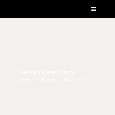
Forever Flowers Events
Home
/
Photography
/
Tender Love