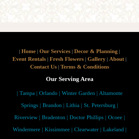
Home
Our Services
Decor & Planning
|
|
|
|
Event Rentals
Fresh Flowers
Gallery
About
|
|
|
|
Contact Us
Terms & Conditions
|
Our Serving Area
| Tampa | Orlando | Winter Garden | Altamonte
Springs | Brandon | Lithia | St. Petersburg |
Riverview | Bradenton | Doctor Phillips | Ocoee |
Windermere | Kissimmee | Clearwater | Lakeland |