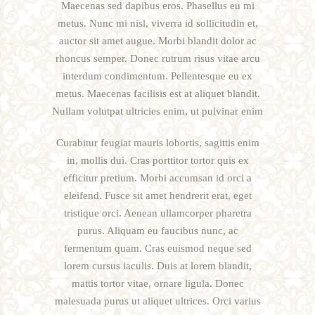
Maecenas sed dapibus eros. Phasellus eu mi
metus. Nunc mi nisl, viverra id sollicitudin et,
auctor sit amet augue. Morbi blandit dolor ac
rhoncus semper. Donec rutrum risus vitae arcu
interdum condimentum. Pellentesque eu ex
metus. Maecenas facilisis est at aliquet blandit.
Nullam volutpat ultricies enim, ut pulvinar enim
Curabitur feugiat mauris lobortis, sagittis enim
in, mollis dui. Cras porttitor tortor quis ex
efficitur pretium. Morbi accumsan id orci a
eleifend. Fusce sit amet hendrerit erat, eget
tristique orci. Aenean ullamcorper pharetra
purus. Aliquam eu faucibus nunc, ac
fermentum quam. Cras euismod neque sed
lorem cursus iaculis. Duis at lorem blandit,
mattis tortor vitae, ornare ligula. Donec
malesuada purus ut aliquet ultrices. Orci varius