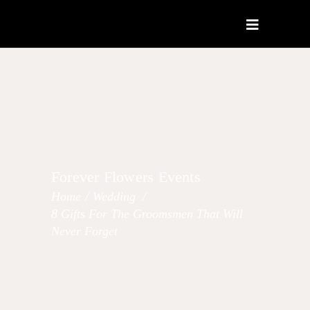
Forever Flowers Events
Home
/
Wedding
/
8 Gifts For The Groomsmen That Will
Never Forget