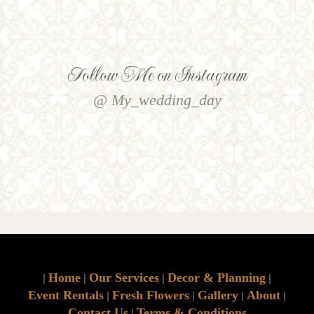
Follow Me on Instagram
@ My_wedding_day
Home
Our Services
Decor & Planning
|
|
|
|
Event Rentals
Fresh Flowers
Gallery
About
|
|
|
|
Contact Us
Terms & Conditions
|