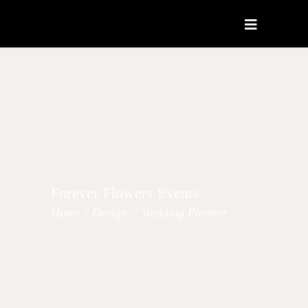
Forever Flowers Events
Home
/
Design
/
Wedding Planner