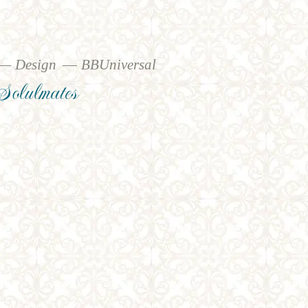
Design
BBUniversal
Solulmates