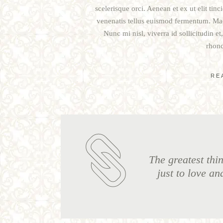
scelerisque orci. Aenean et ex ut elit tin
venenatis tellus euismod fermentum. Mae
Nunc mi nisl, viverra id sollicitudin e
rhonc
RE
The greatest thin
just to love an