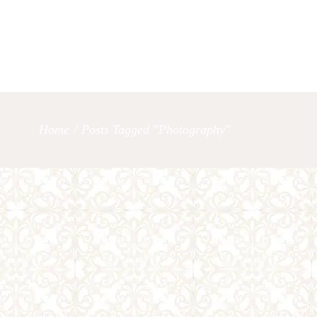
OUR SERVICES
LET’S TAL
Home
/
Posts Tagged "photography"