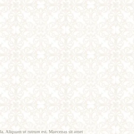
ula. Aliquam ut rutrum est. Maecenas sit amet