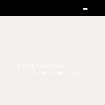
Forever Flowers Events
Home
/
Wedding
/
Wedding Hairstyle