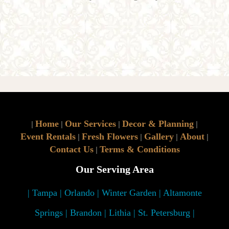
Home
Our Services
Decor & Planning
|
|
|
|
Event Rentals
Fresh Flowers
Gallery
About
|
|
|
|
Contact Us
Terms & Conditions
|
Our Serving Area
| Tampa | Orlando | Winter Garden | Altamonte
Springs | Brandon | Lithia | St. Petersburg |